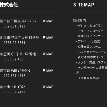
株式会社
SITEMAP
製品案内
古屋市熱田区伝馬1-12-12
MAP
‐ デジタルタコグラフ
X：052-681-5120
‐ ドライブレコーダー
‐ 各種支援ソフトウェア
北名古屋市宇福寺天神83番地
MAP
‐ アルコール測定器
X：0568-22-8339
‐ 点呼支援システム
‐ バックカメラシステム
刈谷市恩田町1丁目152番地1
MAP
‐ 後方障害物検知システ
X：0566-62-4061
‐ タクシー支援システム
‐ その他 デジタコ連動
四日市市茂福町24番5号
MAP
品
X：059-361-4667
‐ LI 積載重量表示計
沢市生出上山町52-1
MAP
X：0586-69-2112