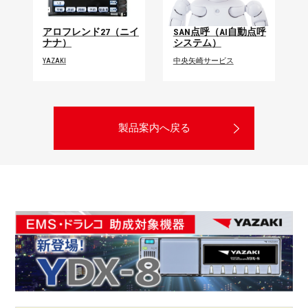
アロフレンド27（ニイ
SAN点呼（AI自動点呼
ナナ）
システム）
YAZAKI
中央矢崎サービス
製品案内へ戻る